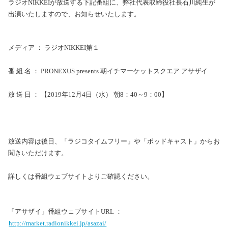
ラジオNIKKEIが放送する下記番組に、弊社代表取締役社長石川純生が
出演いたしますので、お知らせいたします。
メディア ： ラジオNIKKEI第１
番 組 名 ： PRONEXUS presents 朝イチマーケットスクエア アサザイ
放 送 日 ： 【2019年12月4日（水） 朝8：40～9：00】
放送内容は後日、「ラジコタイムフリー」や「ポッドキャスト」からお
聞きいただけます。
詳しくは番組ウェブサイトよりご確認ください。
「アサザイ」番組ウェブサイトURL ：
http://market.radionikkei.jp/asazai/