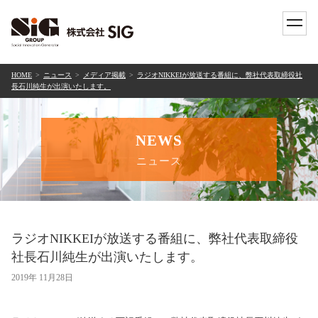
toggle
naviga
HOME
ニュース
メディア掲載
ラジオNIKKEIが放送する番組に、弊社代表取締役社
長石川純生が出演いたします。
NEWS
ニュース
ラジオNIKKEIが放送する番組に、弊社代表取締役
社長石川純生が出演いたします。
2019年 11月28日