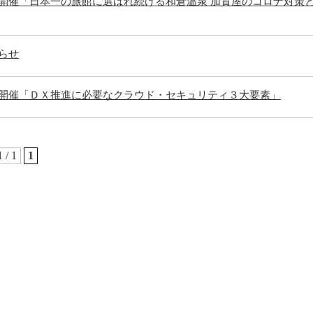
開催「日本一の旅館に選ばれ続ける和倉温泉 加賀屋のコロナ対策
らせ
開催「ＤＸ推進に必要なクラウド・セキュリティ３大要素」
1 / 1
1