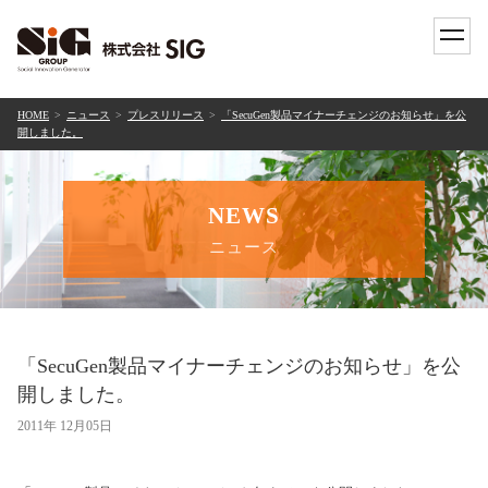
toggle
naviga
HOME
ニュース
プレスリリース
「SecuGen製品マイナーチェンジのお知らせ」を公
開しました。
NEWS
ニュース
「SecuGen製品マイナーチェンジのお知らせ」を公
開しました。
2011年 12月05日