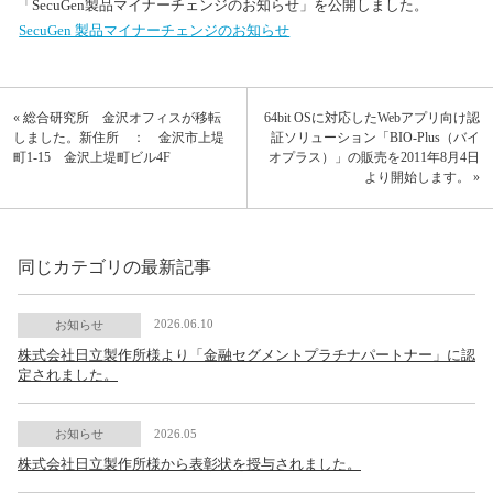
「SecuGen製品マイナーチェンジのお知らせ」を公開しました。
SecuGen 製品マイナーチェンジのお知らせ
« 総合研究所 金沢オフィスが移転
64bit OSに対応したWebアプリ向け認
しました。新住所 ： 金沢市上堤
証ソリューション「BIO-Plus（バイ
町1-15 金沢上堤町ビル4F
オプラス）」の販売を2011年8月4日
より開始します。 »
同じカテゴリの最新記事
2026.06.10
お知らせ
株式会社日立製作所様より「金融セグメントプラチナパートナー」に認
定されました。
2026.05
お知らせ
株式会社日立製作所様から表彰状を授与されました。