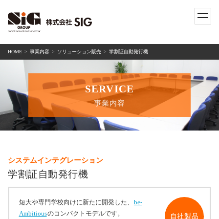
toggle
naviga
HOME
事業内容
ソリューション販売
学割証自動発行機
SERVICE
事業内容
システムインテグレーション
学割証自動発行機
短大や専門学校向けに新たに開発した、
be-
Ambitious
のコンパクトモデルです。