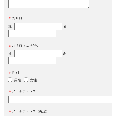
お名前
※
姓
名
お名前（ふりがな）
※
姓
名
性別
※
男性
女性
メールアドレス
※
メールアドレス（確認）
※