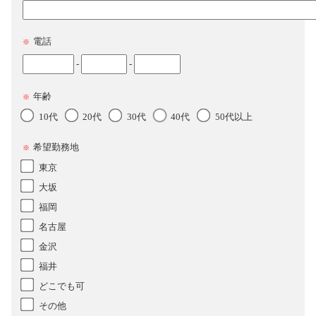
電話
※
-
-
年齢
※
10代
20代
30代
40代
50代以上
希望勤務地
※
東京
大坂
福岡
名古屋
金沢
福井
どこでも可
その他